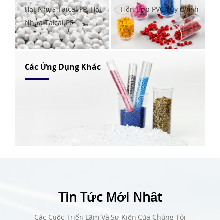
Hạt Nhựa Taical PP, Hạt
Hỗn Hợp PVC Tùy Chỉnh
Nhựa Taical PE
Các Ứng Dụng Khác
Tin Tức Mới Nhất
Các Cuộc Triển Lãm Và Sự Kiện Của Chúng Tôi