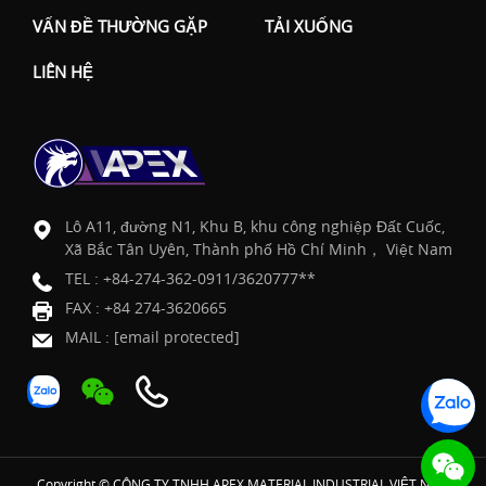
VẤN ĐỀ THƯỜNG GẶP
TẢI XUỐNG
LIÊN HỆ
Lô A11, đường N1, Khu B, khu công nghiệp Đất Cuốc,
Xã Bắc Tân Uyên, Thành phố Hồ Chí Minh， Việt Nam
TEL :
+84-274-362-0911/3620777**
FAX : +84 274-3620665
MAIL :
[email protected]
Copyright © CÔNG TY TNHH APEX MATERIAL INDUSTRIAL VIỆT NAM