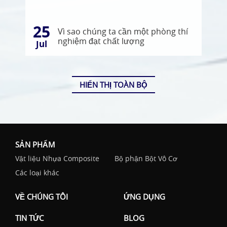
25
Vì sao chúng ta cần một phòng thí
nghiệm đạt chất lượng
Jul
HIỂN THỊ TOÀN BỘ
SẢN PHẨM
Vật liệu Nhựa Composite
Bộ phận Bột Vô Cơ
Các loại khác
VỀ CHÚNG TÔI
ỨNG DỤNG
TIN TỨC
BLOG