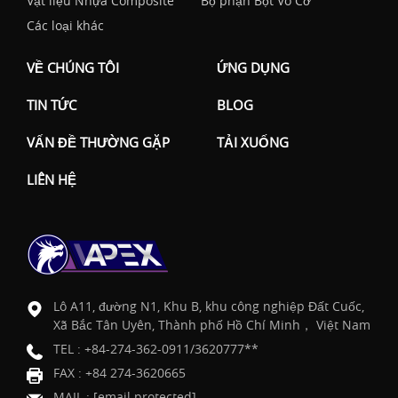
Vật liệu Nhựa Composite
Bộ phận Bột Vô Cơ
Các loại khác
VỀ CHÚNG TÔI
ỨNG DỤNG
TIN TỨC
BLOG
VẤN ĐỀ THƯỜNG GẶP
TẢI XUỐNG
LIÊN HỆ
Lô A11, đường N1, Khu B, khu công nghiệp Đất Cuốc,
Xã Bắc Tân Uyên, Thành phố Hồ Chí Minh， Việt Nam
TEL :
+84-274-362-0911/3620777**
FAX : +84 274-3620665
MAIL :
[email protected]