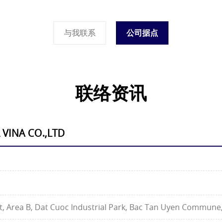
与我联系
公司据点
联络资讯
 VINA CO.,LTD
1
et, Area B, Dat Cuoc Industrial Park, Bac Tan Uyen Commune,