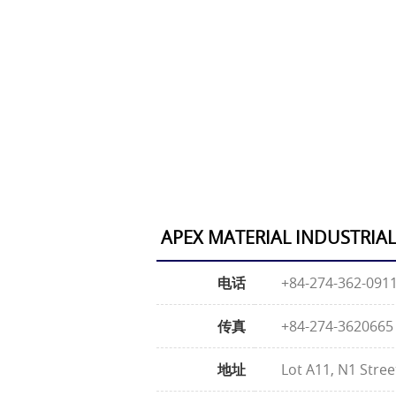
APEX MATERIAL INDUSTRIAL
电话
+84-274-362-091
传真
+84-274-3620665
地址
Lot A11, N1 Stre