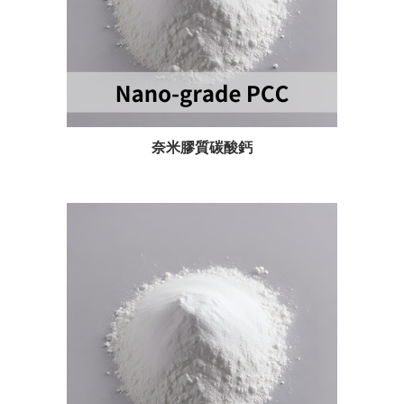
奈米膠質碳酸鈣