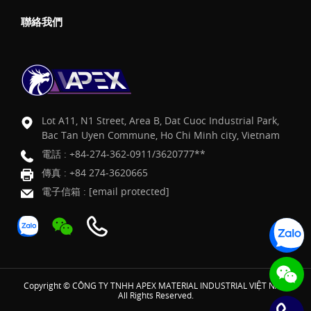
聯絡我們
Lot A11, N1 Street, Area B, Dat Cuoc Industrial Park,
Bac Tan Uyen Commune, Ho Chi Minh city, Vietnam
電話 :
+84-274-362-0911/3620777**
傳真 : +84 274-3620665
電子信箱 :
[email protected]
Copyright © CÔNG TY TNHH APEX MATERIAL INDUSTRIAL VIỆT NAM
All Rights Reserved.