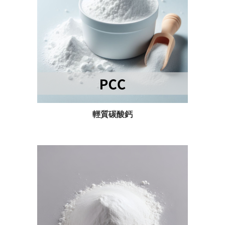
輕質碳酸鈣