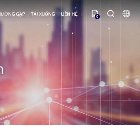
HƯỜNG GẶP
TẢI XUỐNG
LIÊN HỆ
0
n