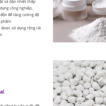
ặt và dẫn nhiệt thấp
 dụng công nghiệp,
 độn để tăng cường độ
n phẩm
 được sử dụng rộng rãi
ẩm
cal
h công ty sản xuất, độ