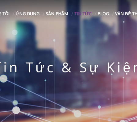
 TÔI
ỨNG DỤNG
SẢN PHẨM
TIN TỨC
BLOG
VẤN ĐỀ T
Tin Tức & Sự Kiệ