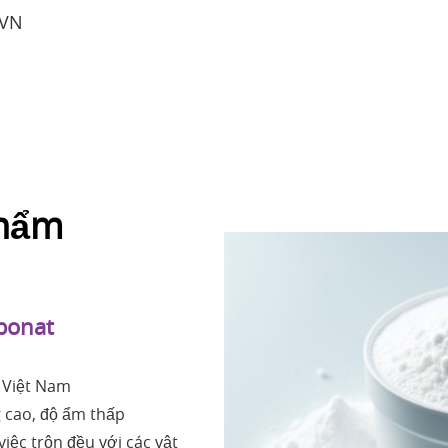
-VN
phẩm
bonat
i Việt Nam
g cao, độ ẩm thấp
việc trộn đều với các vật