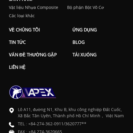
Vật liệu Nhựa Composite
Bộ phận Bột Vô Cơ
Các loại khác
VỀ CHÚNG TÔI
ỨNG DỤNG
TIN TỨC
BLOG
VẤN ĐỀ THƯỜNG GẶP
TẢI XUỐNG
LIÊN HỆ
Lô A11, đường N1, Khu B, khu công nghiệp Đất Cuốc,
Xã Bắc Tân Uyên, Thành phố Hồ Chí Minh， Việt Nam
TEL :
+84-274-362-0911/3620777**
FAX : +84 274-3620665