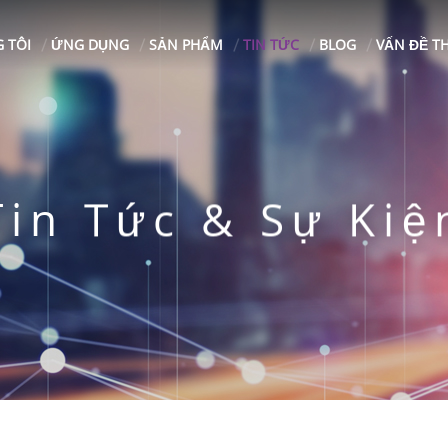
 TÔI
ỨNG DỤNG
SẢN PHẨM
TIN TỨC
BLOG
VẤN ĐỀ T
Tin Tức & Sự Kiệ