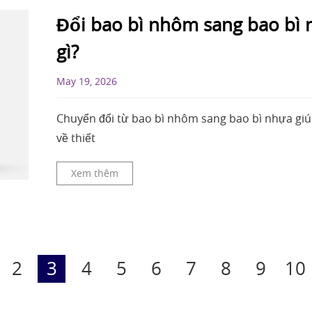
Đổi bao bì nhôm sang bao bì
gì?
May 19, 2026
Chuyển đổi từ bao bì nhôm sang bao bì nhựa giúp 
về thiết
Xem thêm
2
3
4
5
6
7
8
9
10