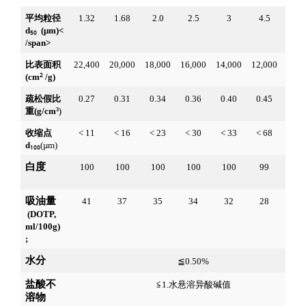
平均粒径
1.32
1.68
2.0
2.5
3
4.5
6.5
d
 (µm)
< 
50
/span>
比表面积
22,400
20,000
18,000
16,000
14,000
12,000
10,0
(cm
2
/g)
疏松假比
0.27
0.31
0.34
0.36
0.40
0.45
0.5
重(g/cm
)
3
收缩点
< 11
< 16
< 23
< 30
< 33
< 68
< 1
d
(µm)
100
白度
100
100
100
100
100
99
99
油
吸油量
41
37
35
34
32
28
29
 (DOTP, 
ml/100g)  
;
水分
≦0.50%
盐酸不
≦1.水悬溶异酸碱值
溶物