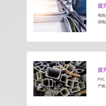
提
电线
强电
提
PV
产效