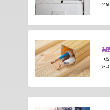
的耐
调
电线
造出