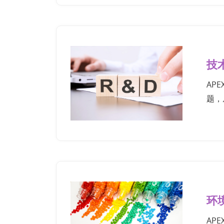
技
AP
题，
环
AP