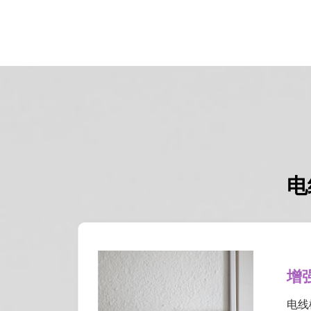
电
增
电线