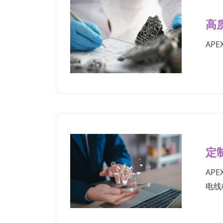
高
AP
定
AP
电线