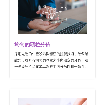
均勻的顆粒分佈
採用先進的生產設備與精密的控製技術，確保碳
酸鈣母粒具有均勻的顆粒大小與穩定的分佈，進
一步提升產品在加工過程中的分散性和一致性。