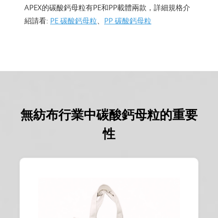
APEX的碳酸鈣母粒有PE和PP載體兩款，詳細規格介
紹請看:
PE 碳酸鈣母粒
、
PP 碳酸鈣母粒
無紡布行業中碳酸鈣母粒的重要
性