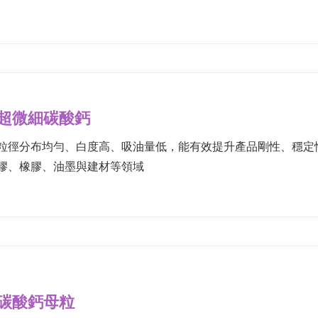
超微細碳酸鈣
粒徑分布均勻、白度高、吸油量低，能有效提升產品剛性、穩定
膠、橡膠、油墨與建材等領域
碳酸鈣母粒