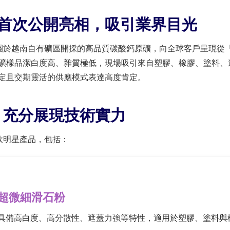
首次公開亮相，吸引業界目光
集團於越南自有礦區開採的高品質碳酸鈣原礦，向全球客戶呈現從「礦
礦樣品潔白度高、雜質極低，現場吸引來自塑膠、橡膠、塗料、
定且交期靈活的供應模式表達高度肯定。
，充分展現技術實力
多款明星產品，包括：
超微細滑石粉
具備高白度、高分散性、遮蓋力強等特性，適用於塑膠、塗料與