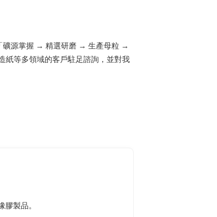
源掌握 → 精選研磨 → 生產母粒 →
造紙等多領域的客戶駐足諮詢，並對我
橡膠製品。