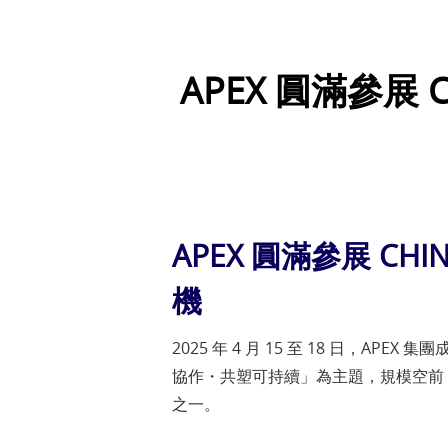
APEX 圓滿參展 
APEX 圓滿參展 CH
機
2025 年 4 月 15 至 18 日，A
協作・共塑可持續」為主題，規模空前，吸
之一。