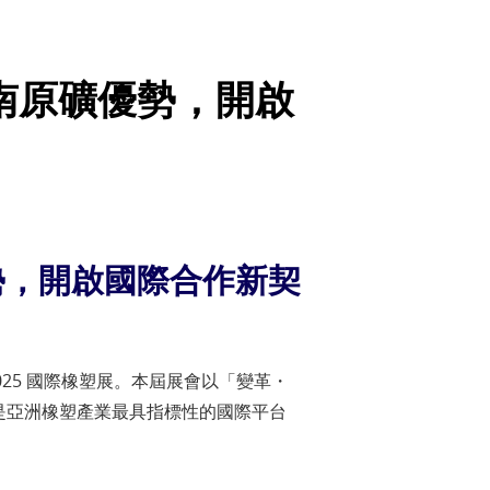
展現越南原礦優勢，開啟
原礦優勢，開啟國際合作新契
S 2025 國際橡塑展。本屆展會以「變革・
與，是亞洲橡塑產業最具指標性的國際平台