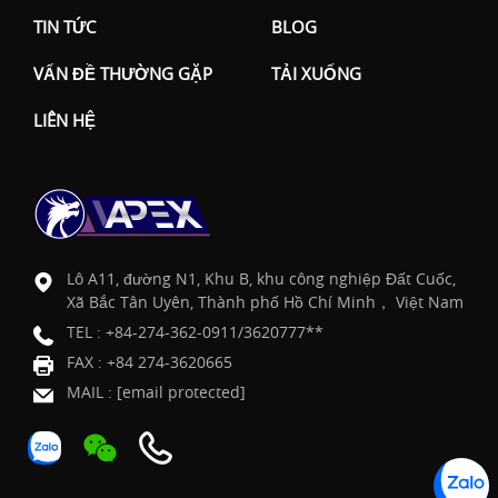
TIN TỨC
BLOG
VẤN ĐỀ THƯỜNG GẶP
TẢI XUỐNG
LIÊN HỆ
Lô A11, đường N1, Khu B, khu công nghiệp Đất Cuốc,
Xã Bắc Tân Uyên, Thành phố Hồ Chí Minh， Việt Nam
TEL :
+84-274-362-0911/3620777**
FAX : +84 274-3620665
MAIL :
[email protected]