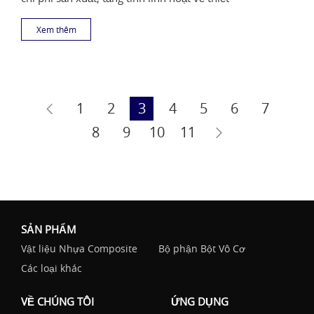
Xem thêm
1
2
3
4
5
6
7
8
9
10
11
SẢN PHẨM
Vật liệu Nhựa Composite
Bộ phận Bột Vô Cơ
Các loại khác
VỀ CHÚNG TÔI
ỨNG DỤNG