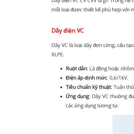
Dây điện VC CV CVV là gì? Trong hệ t
mỗi loại được thiết kế phù hợp với 
Dây điện VC
Dây VC là loại dây đơn cứng, cấu tạ
XLPE.
Ruột dẫn
: Là đồng hoặc nhôm 
Điện áp định mức
: 0,6/1kV.
Tiêu chuẩn kỹ thuật
: Tuân th
Ứng dụng
: Dây VC thường đượ
các ứng dụng tương tự.