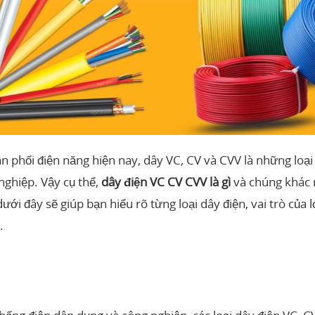
ân phối điện năng hiện nay, dây VC, CV và CVV là những loạ
nghiệp. Vậy cụ thể,
dây điện VC CV CVV là gì
và chúng khác n
 dưới đây sẽ giúp bạn hiểu rõ từng loại dây điện, vai trò củ
.