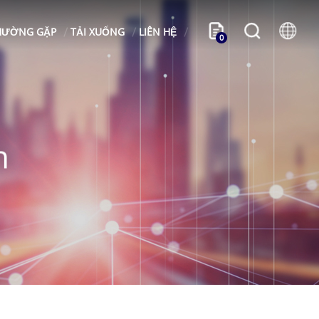
HƯỜNG GẶP
TẢI XUỐNG
LIÊN HỆ
0
n