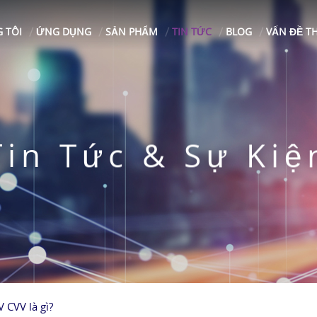
 TÔI
ỨNG DỤNG
SẢN PHẨM
TIN TỨC
BLOG
VẤN ĐỀ T
Tin Tức & Sự Kiệ
 CVV là gì?