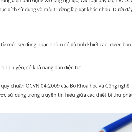
hống điện dân dụng và công nghiệp, các loại dây điện VC, C
mục đích sử dụng và môi trường lắp đặt khác nhau. Dưới đây 
o từ một sợi đồng hoặc nhôm có độ tinh khiết cao, được ba
tinh luyện, có khả năng dẫn điện tốt.
ủ quy chuẩn QCVN 04:2009 của Bộ Khoa học và Công nghệ.
c sử dụng trong truyền tín hiệu giữa các thiết bị thu ph