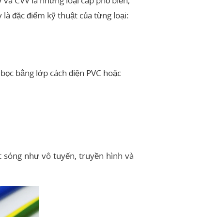
V và CVV là những loại cáp phổ biến,
là đặc điểm kỹ thuật của từng loại:
o bọc bằng lớp cách điện PVC hoặc
át sóng như vô tuyến, truyền hình và